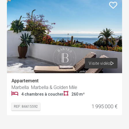
Visite vidéo
Appartement
Marbella Marbella & Golden Mile
4 chambres à coucher
260 m²
1.995.000 €
REF: 86615592