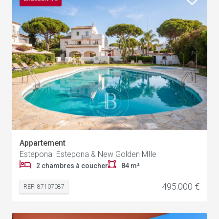
Appartement
Estepona Estepona & New Golden MIle
2 chambres à coucher
84 m²
495.000 €
REF: 87107087