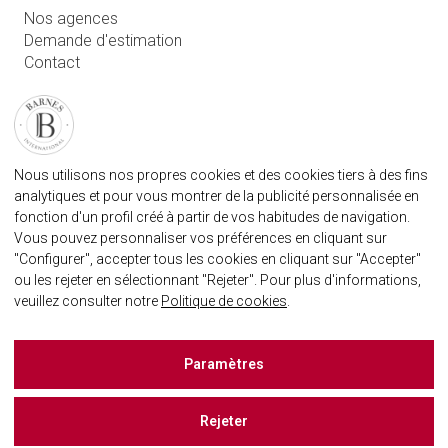
Nos agences
Demande d'estimation
Contact
Connexion utilisateur
FAQ
RETROUVEZ NOTRE AGENCE
Nous utilisons nos propres cookies et des cookies tiers à des fins
AGENECE IMMOBILIÈRE BARNES MARBELLA
analytiques et pour vous montrer de la publicité personnalisée en
marbella@barnes-international.com
fonction d'un profil créé à partir de vos habitudes de navigation.
Vous pouvez personnaliser vos préférences en cliquant sur
+34 614 25 01 89
"Configurer", accepter tous les cookies en cliquant sur "Accepter"
ou les rejeter en sélectionnant "Rejeter". Pour plus d'informations,
veuillez consulter notre
Politique de cookies
.
BARNES MARBELLA SUR LES RÈSEAUX SOCIAUX
Paramètres
Rejeter