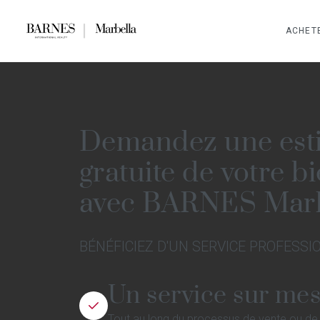
ACHET
Demandez une est
gratuite de votre b
avec BARNES Marb
BÉNÉFICIEZ D'UN SERVICE PROFESSI
Un service sur me
Tout au long du processus de vente ou de