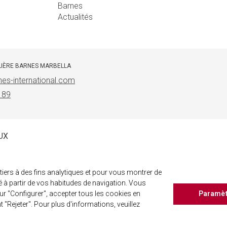
Barnes
Actualités
LIÈRE BARNES MARBELLA
es-international.com
 89
UX
iers à des fins analytiques et pour vous montrer de
éé à partir de vos habitudes de navigation. Vous
r "Configurer", accepter tous les cookies en
Paramè
t "Rejeter". Pour plus d'informations, veuillez
©
2026 BARNES, INTERNATIONAL REALTY - BARNES INTERNATIONAL