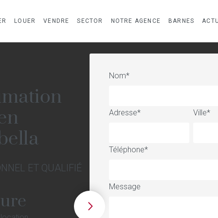
ER
LOUER
VENDRE
SECTOR
NOTRE AGENCE
BARNES
ACTU
Nom
*
imation
ien
Adresse
*
Ville
*
ella
Téléphone
*
ONNEL ET QUALIFIÉ
Message
sure
 location