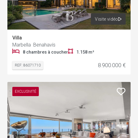
Visite vidéo
Villa
Marbella Benahavís
8 chambres à coucher
1.158 m²
8.900.000 €
REF: 86071710
EXCLUSIVITÉ