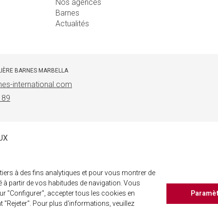
Nos agences
Barnes
Actualités
LIÈRE BARNES MARBELLA
es-international.com
 89
UX
iers à des fins analytiques et pour vous montrer de
éé à partir de vos habitudes de navigation. Vous
r "Configurer", accepter tous les cookies en
Paramè
t "Rejeter". Pour plus d'informations, veuillez
©
2026 BARNES, INTERNATIONAL REALTY - BARNES INTERNATIONAL