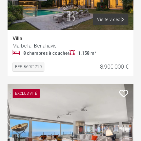
Visite vidéo
Villa
Marbella Benahavís
8 chambres à coucher
1.158 m²
8.900.000 €
REF: 86071710
EXCLUSIVITÉ