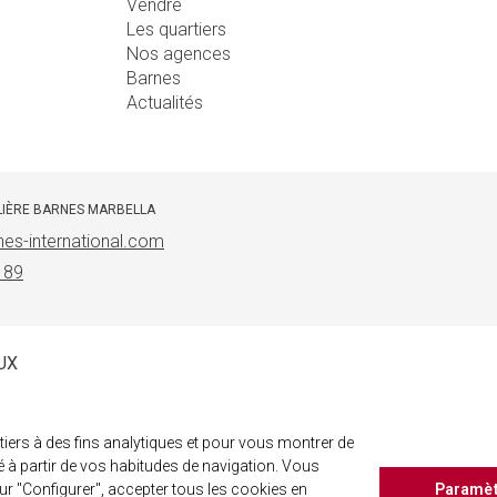
Vendre
Les quartiers
Nos agences
Barnes
Actualités
LIÈRE BARNES MARBELLA
es-international.com
 89
UX
iers à des fins analytiques et pour vous montrer de
éé à partir de vos habitudes de navigation. Vous
r "Configurer", accepter tous les cookies en
Paramè