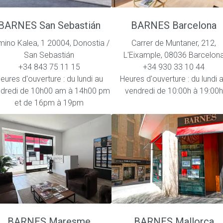
BARNES San Sebastián
BARNES Barcelona
ino Kalea, 1 20004, Donostia /
Carrer de Muntaner, 212,
San Sebastián
L'Eixample, 08036 Barcelon
+34 843 75 11 15
+34 930 33 10 44
eures d'ouverture : du lundi au
Heures d'ouverture : du lundi 
dredi de 10h00 am à 14h00 pm
vendredi de 10:00h à 19:00h
et de 16pm à 19pm
BARNES Maresme
BARNES Mallorca