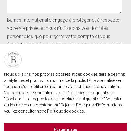
Nos agences
Barnes
Actualités
CONTACT
Barnes International s'engage à protéger et à respecter
votre vie privée, et nous n'utiliserons vos données
Nos agences
Demande d'estimation
personnelles que pour gérer votre compte et vous
Contact
fournir les produits et services que vous avez demandés.
Connexion utilisateur
FAQ
J'accepte de recevoir d'autres communications de la part
de Barnes International.
RETROUVEZ NOTRE AGENCE
En cliquant sur « Envoyer », vous acceptez que Barnes
Nous utilisons nos propres cookies et des cookies tiers à des fins
AGENECE IMMOBILIÈRE BARNES MARBELLA
International puisse enregistrer et traiter les données
analytiques et pour vous montrer de la publicité personnalisée en
marbella@barnes-international.com
fonction d'un profil créé à partir de vos habitudes de navigation.
personnelles fournies ci-dessus afin de vous fournir le
Vous pouvez personnaliser vos préférences en cliquant sur
+34 614 25 01 89
contenu demandé.
"Configurer", accepter tous les cookies en cliquant sur "Accepter"
ou les rejeter en sélectionnant "Rejeter". Pour plus d'informations,
veuillez consulter notre
Politique de cookies
.
BARNES MARBELLA SUR LES RÈSEAUX SOCIAUX
Barnes España
Paramètres