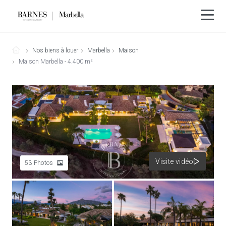
Nos biens à louer
Marbella
Maison
Maison Marbella - 4.400 m²
Visite vidéo
53
Photos