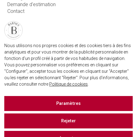
Demande d'estimation
Contact
Connexion utilisateur
FAQ
RETROUVEZ NOTRE AGENCE
Nous utilisons nos propres cookies et des cookies tiers à des fins
AGENECE IMMOBILIÈRE BARNES MARBELLA
analytiques et pour vous montrer de la publicité personnalisée en
marbella@barnes-international.com
fonction d'un profil créé à partir de vos habitudes de navigation.
Vous pouvez personnaliser vos préférences en cliquant sur
+34 614 25 01 89
"Configurer", accepter tous les cookies en cliquant sur "Accepter"
ou les rejeter en sélectionnant "Rejeter". Pour plus d'informations,
veuillez consulter notre
Politique de cookies
.
BARNES MARBELLA SUR LES RÈSEAUX SOCIAUX
Paramètres
Rejeter
RECHERCHER UNE PROPRIÉTÉ
Carte