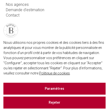
Nos agences
Demande d'estimation
Contact
Connexion utilisateur
FAQ
RETROUVEZ NOTRE AGENCE
Nous utilisons nos propres cookies et des cookies tiers à des fins
AGENECE IMMOBILIÈRE BARNES MARBELLA
analytiques et pour vous montrer de la publicité personnalisée en
marbella@barnes-international.com
fonction d'un profil créé à partir de vos habitudes de navigation.
Vous pouvez personnaliser vos préférences en cliquant sur
+34 614 25 01 89
"Configurer", accepter tous les cookies en cliquant sur "Accepter"
ou les rejeter en sélectionnant "Rejeter". Pour plus d'informations,
veuillez consulter notre
Politique de cookies
.
BARNES MARBELLA SUR LES RÈSEAUX SOCIAUX
Paramètres
Rejeter