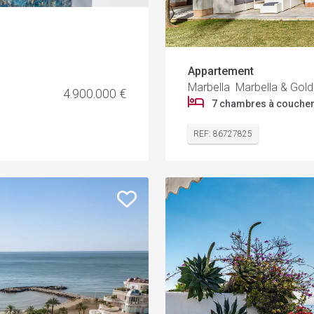
Appartement
Marbella Marbella & Gold
4.900.000 €
7 chambres à couche
REF: 86727825