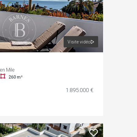
Visite vidéo
en Mile
r
260 m²
1.895.000 €