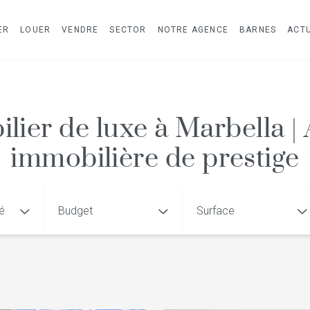
ER
LOUER
VENDRE
SECTOR
NOTRE AGENCE
BARNES
ACTU
lier de luxe à Marbella |
immobilière de prestige
té
Budget
Surface