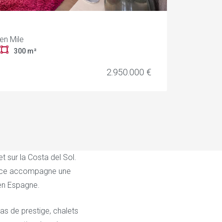
en Mile
r
300 m²
2.950.000 €
 sur la Costa del Sol.
gence accompagne une
 en Espagne.
as de prestige, chalets