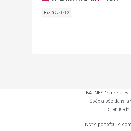
8 chambres à coucher
1.158 m²
REF: 86071710
BARNES Marbella est un
Spécialisée dans la
clientèle i
Notre portefeuille com