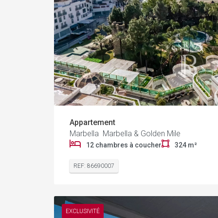
Appartement
Marbella Marbella & Golden Mile
12 chambres à coucher
324 m²
REF: 86690007
EXCLUSIVITÉ