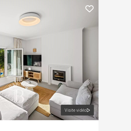
+
−
Visite vidéo