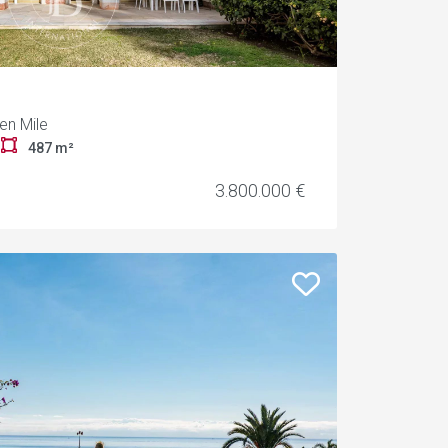
en Mile
r
487 m²
3.800.000 €