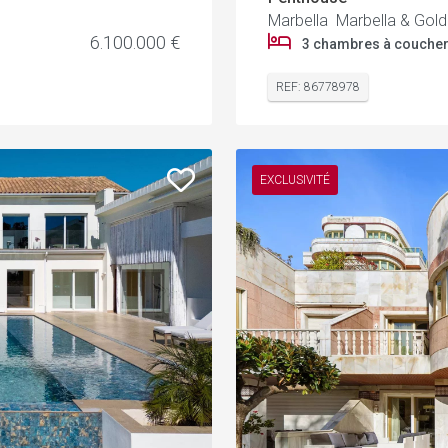
Marbella Marbella & Gold
6.100.000 €
3 chambres à couche
REF: 86778978
EXCLUSIVITÉ