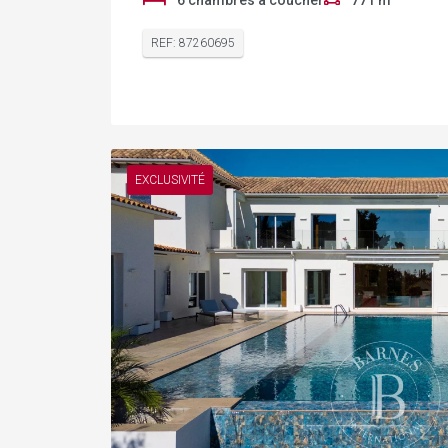
6 chambres à coucher
771 m²
REF: 87260695
EXCLUSIVITÉ