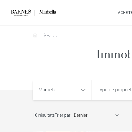
ACHET
À vendre
Immobi
Marbella
Type de proprié
10 résultats
Trier par
Dernier