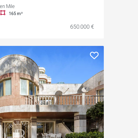
en Mile
r
165 m²
650.000 €