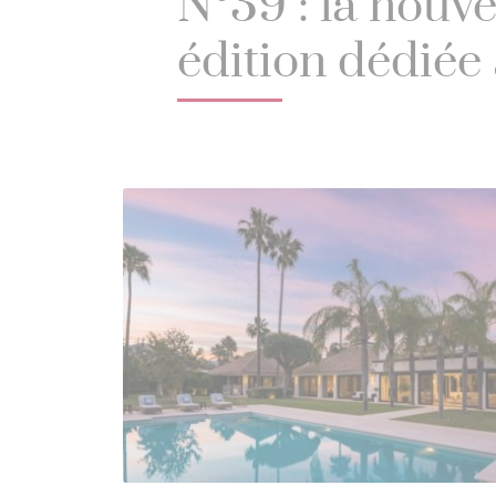
N°39 : la nouve
édition dédiée 
l’art de vivre