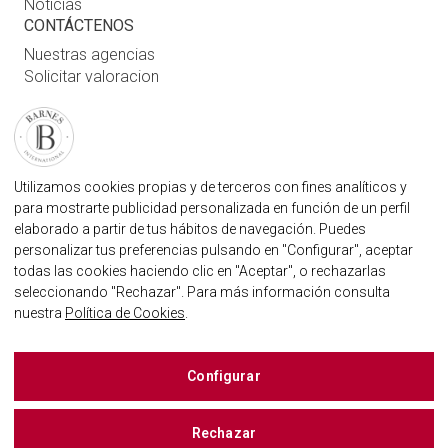
Noticias
CONTÁCTENOS
Nuestras agencias
Solicitar valoracion
Contáctenos
Inicio de sesión de usuario
FAQ
ENCUENTRE NUESTRA AGENCIA
Utilizamos cookies propias y de terceros con fines analíticos y
para mostrarte publicidad personalizada en función de un perfil
AGENCIA INMOBILIARIA BARNES MARBELLA
elaborado a partir de tus hábitos de navegación. Puedes
MARBELLA@BARNES-INTERNATIONAL.COM
personalizar tus preferencias pulsando en "Configurar", aceptar
+34 614 25 01 89
todas las cookies haciendo clic en "Aceptar", o rechazarlas
seleccionando "Rechazar". Para más información consulta
nuestra
Política de Cookies
.
BARNES MARBELLA EN LAS REDES SOCIALES
Configurar
Rechazar