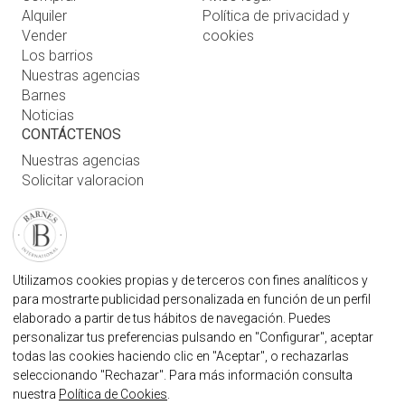
Alquiler
Política de privacidad y
Vender
cookies
Los barrios
Nuestras agencias
Barnes
Noticias
CONTÁCTENOS
Nuestras agencias
Solicitar valoracion
Contáctenos
Inicio de sesión de usuario
FAQ
ENCUENTRE NUESTRA AGENCIA
Utilizamos cookies propias y de terceros con fines analíticos y
para mostrarte publicidad personalizada en función de un perfil
AGENCIA INMOBILIARIA BARNES MARBELLA
elaborado a partir de tus hábitos de navegación. Puedes
MARBELLA@BARNES-INTERNATIONAL.COM
personalizar tus preferencias pulsando en "Configurar", aceptar
+34 614 25 01 89
todas las cookies haciendo clic en "Aceptar", o rechazarlas
seleccionando "Rechazar". Para más información consulta
nuestra
Política de Cookies
.