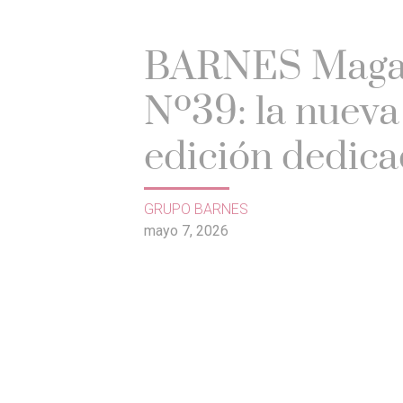
BARNES Maga
Nº39: la nueva
edición dedica
arte de vivir
GRUPO BARNES
mayo 7, 2026