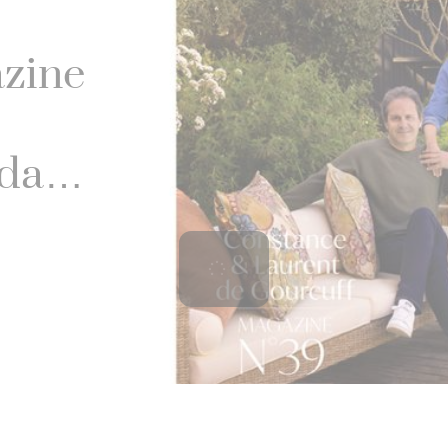
zine
da al