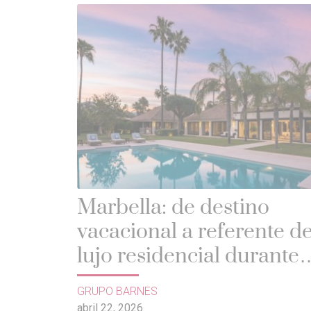
Marbella: de destino
vacacional a referente de
lujo residencial durante
todo el año
GRUPO BARNES
abril 22, 2026