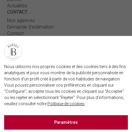
Actualités
CONTACT
Nos agences
Demande d'estimation
Contact
Connexion utilisateur
FAQ
RETROUVEZ NOTRE AGENCE
Nous utilisons nos propres cookies et des cookies tiers à des fins
AGENECE IMMOBILIÈRE BARNES MARBELLA
analytiques et pour vous montrer de la publicité personnalisée en
marbella@barnes-international.com
fonction d'un profil créé à partir de vos habitudes de navigation.
Vous pouvez personnaliser vos préférences en cliquant sur
+34 614 25 01 89
"Configurer", accepter tous les cookies en cliquant sur "Accepter"
ou les rejeter en sélectionnant "Rejeter". Pour plus d'informations,
veuillez consulter notre
Politique de cookies
.
BARNES MARBELLA SUR LES RÈSEAUX SOCIAUX
Paramètres