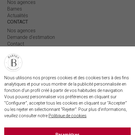
Nos agences
Barnes
Actualités
CONTACT
Nos agences
Demande d'estimation
Contact
Connexion utilisateur
FAQ
RETROUVEZ NOTRE AGENCE
Nous utilisons nos propres cookies et des cookies tiers à des fins
AGENECE IMMOBILIÈRE BARNES MARBELLA
analytiques et pour vous montrer de la publicité personnalisée en
marbella@barnes-international.com
fonction d'un profil créé à partir de vos habitudes de navigation.
Vous pouvez personnaliser vos préférences en cliquant sur
+34 614 25 01 89
"Configurer", accepter tous les cookies en cliquant sur "Accepter"
ou les rejeter en sélectionnant "Rejeter". Pour plus d'informations,
veuillez consulter notre
Politique de cookies
.
BARNES MARBELLA SUR LES RÈSEAUX SOCIAUX
Paramètres