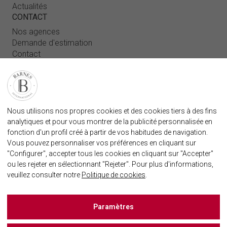
Actualités
CONTACT
Nos agences
Demande d'estimation
Contact
Connexion utilisateur
FAQ
RETROUVEZ NOTRE AGENCE
Nous utilisons nos propres cookies et des cookies tiers à des fins
AGENECE IMMOBILIÈRE BARNES MARBELLA
analytiques et pour vous montrer de la publicité personnalisée en
marbella@barnes-international.com
fonction d'un profil créé à partir de vos habitudes de navigation.
Vous pouvez personnaliser vos préférences en cliquant sur
+34 614 25 01 89
"Configurer", accepter tous les cookies en cliquant sur "Accepter"
ou les rejeter en sélectionnant "Rejeter". Pour plus d'informations,
veuillez consulter notre
Politique de cookies
.
BARNES MARBELLA SUR LES RÈSEAUX SOCIAUX
Paramètres