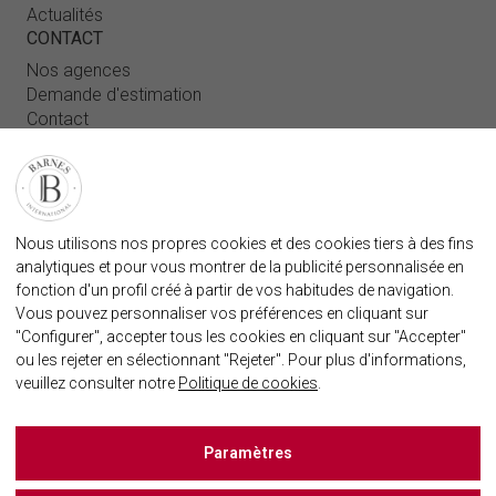
Actualités
CONTACT
Nos agences
Demande d'estimation
Contact
Connexion utilisateur
FAQ
RETROUVEZ NOTRE AGENCE
Nous utilisons nos propres cookies et des cookies tiers à des fins
AGENECE IMMOBILIÈRE BARNES MARBELLA
analytiques et pour vous montrer de la publicité personnalisée en
marbella@barnes-international.com
fonction d'un profil créé à partir de vos habitudes de navigation.
Vous pouvez personnaliser vos préférences en cliquant sur
+34 614 25 01 89
"Configurer", accepter tous les cookies en cliquant sur "Accepter"
ou les rejeter en sélectionnant "Rejeter". Pour plus d'informations,
veuillez consulter notre
Politique de cookies
.
BARNES MARBELLA SUR LES RÈSEAUX SOCIAUX
Paramètres