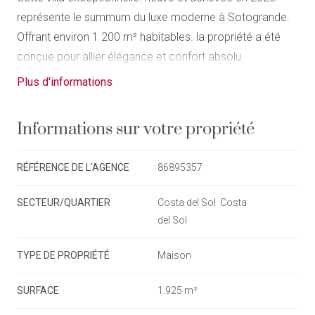
représente le summum du luxe moderne à Sotogrande.
Offrant environ 1 200 m² habitables. la propriété a été
conçue pour allier élégance et confort absolu.
Plus d'informations
La villa dispose de 8 chambres en suite spacieuses.
d’une piscine de 18 mètres et d’équipements de loisirs
Informations sur votre propriété
exceptionnels. incluant un court de tennis privé sur le toit.
une salle de cinéma avec 14 sièges professionnels et
RÉFÉRENCE DE L'AGENCE
86895357
une salle de sport Technogym.
SECTEUR/QUARTIER
Costa del Sol Costa
Pensée pour la détente et le divertissement. la propriété
del Sol
comprend également une salle de jeux. un pool house
avec cuisine d’été entièrement équipée et barbecue.
TYPE DE PROPRIÉTÉ
Maison
ainsi qu’un espace rooftop idéal pour recevoir avec vue
SURFACE
1.925 m²
panoramique.