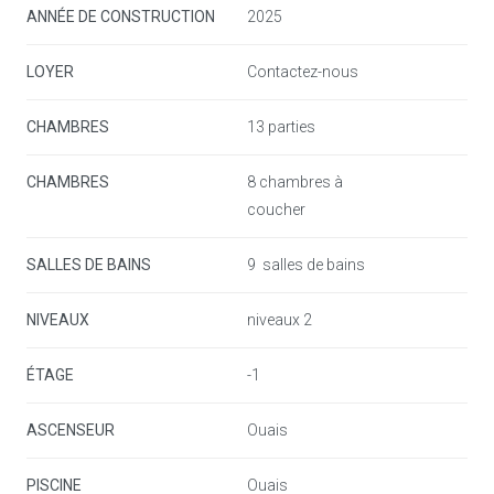
ANNÉE DE CONSTRUCTION
2025
Dotée d’un système domotique Lutron et d’un système
audio Sonos intégré. cette propriété offre une
LOYER
Contactez-nous
expérience de vie intelligente haut de gamme.
CHAMBRES
13 parties
Idéalement située à proximité des golfs. des plages et
avec un accès rapide à l’aéroport de Gibraltar. cette villa
CHAMBRES
8 chambres à
coucher
combine parfaitement intimité. exclusivité et confort.
SALLES DE BAINS
9 salles de bains
NIVEAUX
niveaux 2
ÉTAGE
-1
ASCENSEUR
Ouais
PISCINE
Ouais