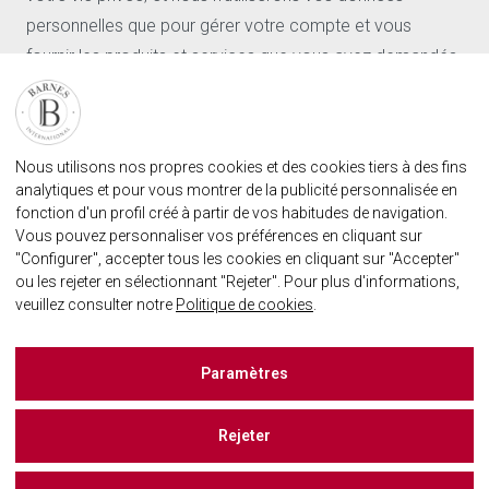
Demande d'estimation
personnelles que pour gérer votre compte et vous
Contact
fournir les produits et services que vous avez demandés.
Connexion utilisateur
FAQ
J'accepte de recevoir d'autres communications de la part
de Barnes International.
RETROUVEZ NOTRE AGENCE
En cliquant sur « Envoyer », vous acceptez que Barnes
Nous utilisons nos propres cookies et des cookies tiers à des fins
AGENECE IMMOBILIÈRE BARNES MARBELLA
International puisse enregistrer et traiter les données
analytiques et pour vous montrer de la publicité personnalisée en
marbella@barnes-international.com
fonction d'un profil créé à partir de vos habitudes de navigation.
personnelles fournies ci-dessus afin de vous fournir le
Vous pouvez personnaliser vos préférences en cliquant sur
+34 614 25 01 89
contenu demandé.
"Configurer", accepter tous les cookies en cliquant sur "Accepter"
ou les rejeter en sélectionnant "Rejeter". Pour plus d'informations,
veuillez consulter notre
Politique de cookies
.
BARNES MARBELLA SUR LES RÈSEAUX SOCIAUX
Barnes España
Paramètres
Rejeter
CONTACTO