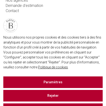
Nos agences
Demande d'estimation
Contact
Connexion utilisateur
FAQ
RETROUVEZ NOTRE AGENCE
Nous utilisons nos propres cookies et des cookies tiers à des fins
AGENECE IMMOBILIÈRE BARNES MARBELLA
analytiques et pour vous montrer de la publicité personnalisée en
marbella@barnes-international.com
fonction d'un profil créé à partir de vos habitudes de navigation.
Vous pouvez personnaliser vos préférences en cliquant sur
+34 614 25 01 89
"Configurer", accepter tous les cookies en cliquant sur "Accepter"
ou les rejeter en sélectionnant "Rejeter". Pour plus d'informations,
veuillez consulter notre
Politique de cookies
.
BARNES MARBELLA SUR LES RÈSEAUX SOCIAUX
Paramètres
Rejeter