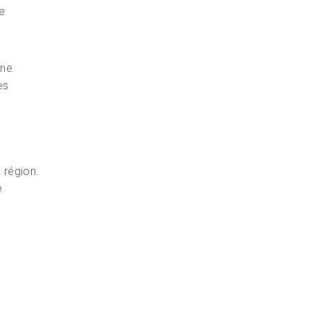
e
une
es
 région.
e