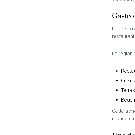
Gastro
L’offre g
restaurant
La région 
Resta
Cuisi
Terras
Beach 
Cette atmo
monde ent