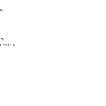
sages
re.
 les lieux