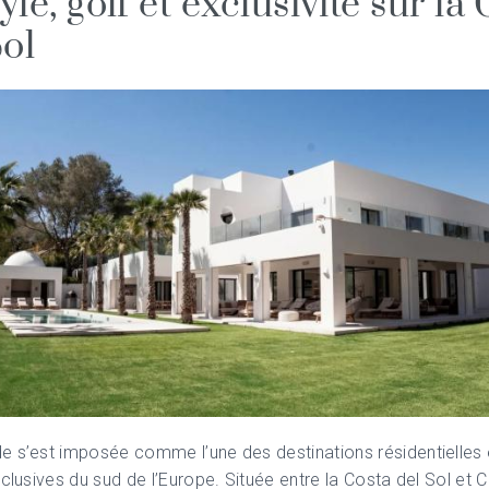
tyle, golf et exclusivité sur la
Sol
de
s’est imposée comme l’une des destinations résidentielles e
xclusives du sud de l’Europe. Située entre la
Costa del Sol
et C