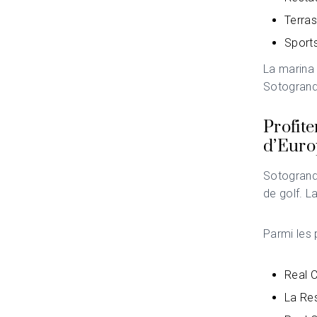
Terras
Sports
La marina 
Sotogrand
Profite
d’Euro
Sotogrande
de golf. L
Parmi les
Real 
La Re