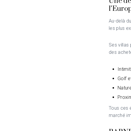
Une des
l’Euro
Au-delà d
les plus e
Ses villas
des achete
Intimi
Golf e
Nature
Proxim
Tous ces é
marché imm