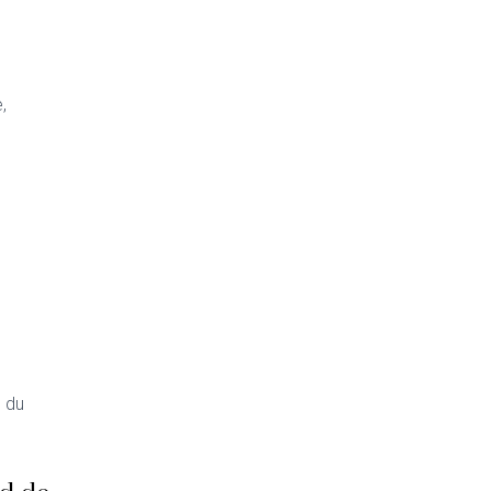
,
s du