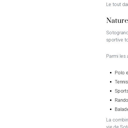
Le tout da
Nature,
Sotogrande
sportive t
Parmi les a
Polo e
Tennis
Sport
Randon
Balad
La combina
vie de So