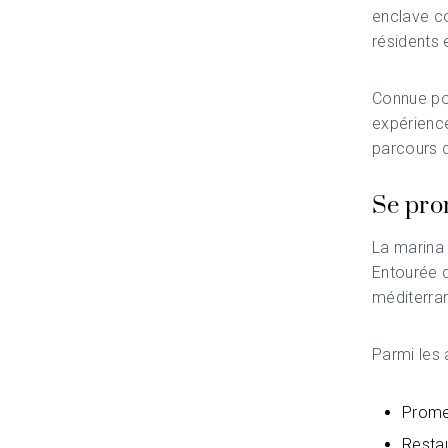
enclave co
résidents 
Connue po
expérience
parcours d
Se pro
La marina
Entourée d
méditerran
Parmi les a
Prome
Restau