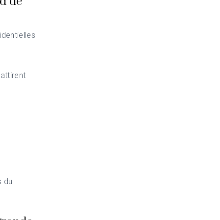
ud de
dentielles
attirent
s du