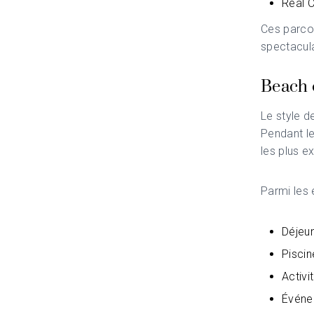
Real 
Ces parcou
spectacula
Beach c
Le style d
Pendant le
les plus ex
Parmi les 
Déjeun
Piscin
Activi
Événem