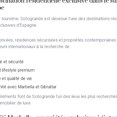
tination résidentielle exclusive dans le s
pe
u tourisme,
Sotogrande
est devenue l’une des destinations rési
xclusives d’Espagne.
 privées, résidences sécurisées et propriétés contemporaines 
urs internationaux à la recherche de :
té et sécurité
t lifestyle premium
 et qualité de vie
ité avec Marbella et Gibraltar
léments font de Sotogrande l’un des lieux les plus recherché
obilier de luxe.