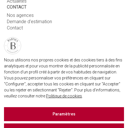
Actualités
CONTACT
Nos agences
Demande d'estimation
Contact
Connexion utilisateur
FAQ
RETROUVEZ NOTRE AGENCE
Nous utilisons nos propres cookies et des cookies tiers à des fins
AGENECE IMMOBILIÈRE BARNES MARBELLA
analytiques et pour vous montrer de la publicité personnalisée en
marbella@barnes-international.com
fonction d'un profil créé à partir de vos habitudes de navigation.
Vous pouvez personnaliser vos préférences en cliquant sur
+34 614 25 01 89
"Configurer", accepter tous les cookies en cliquant sur "Accepter"
ou les rejeter en sélectionnant "Rejeter". Pour plus d'informations,
veuillez consulter notre
Politique de cookies
.
BARNES MARBELLA SUR LES RÈSEAUX SOCIAUX
Paramètres