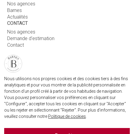
Nos agences
Barnes
Actualités
CONTACT
Nos agences
Demande d'estimation
Contact
Connexion utilisateur
FAQ
RETROUVEZ NOTRE AGENCE
Nous utilisons nos propres cookies et des cookies tiers à des fins
AGENECE IMMOBILIÈRE BARNES MARBELLA
analytiques et pour vous montrer de la publicité personnalisée en
marbella@barnes-international.com
fonction d'un profil créé à partir de vos habitudes de navigation.
Vous pouvez personnaliser vos préférences en cliquant sur
+34 614 25 01 89
"Configurer", accepter tous les cookies en cliquant sur "Accepter"
ou les rejeter en sélectionnant "Rejeter". Pour plus d'informations,
veuillez consulter notre
Politique de cookies
.
BARNES MARBELLA SUR LES RÈSEAUX SOCIAUX