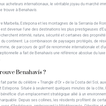
x acheteurs internationaux, le véritable joyau du marché imm
e trouve à
Benahavís
.
re Marbella, Estepona et les montagnes de la Serranía de Ron
est devenue l’une des destinations les plus prestigieuses d’E
echerchent intimité, nature, sécurité et certaines des propriété
s du continent. La combinaison de paysages protégés, de rés
mme, de parcours de golf de renommée internationale et d’un
eptionnelle a fait de Benahavís une référence absolue du luxe
.
trouve Benahavís ?
fait partie du célèbre « Triangle d’Or » de la Costa del Sol, au
t Estepona. Située à seulement quelques minutes de la côte, 
énéficie d’un emplacement stratégique allié à un environne
marquable. Depuis ses collines, les résidents profitent de cert
s vues d’Andalousie, embrassant la Méditerranée, Gibraltar et