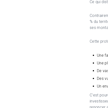
Ce qui dis
Contrairem
% du terri
ses monta
Cette prot
Une fa
Une pl
De va
Des v
Un env
C’est pour
investisse
renoncer 