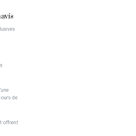
havís
lusives
us
d’une
rcours de
t offrent