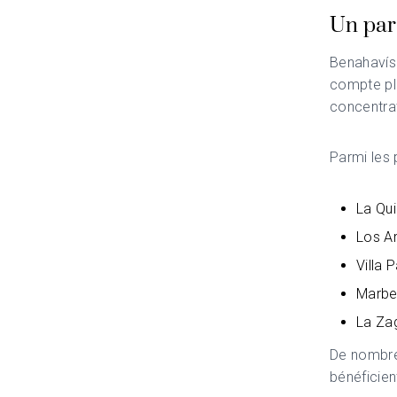
Un par
Benahavís
compte plu
concentra
Parmi les
La Qui
Los A
Villa 
Marbel
La Zag
De nombreu
bénéficien