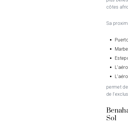
côtes afri
Sa proximi
Puert
Marbe
Estep
L’aéro
L’aéro
permet de 
de l’exclu
Benahav
Sol