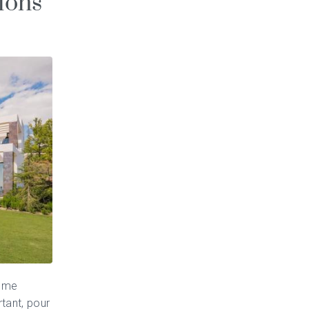
tions
omme
tant, pour