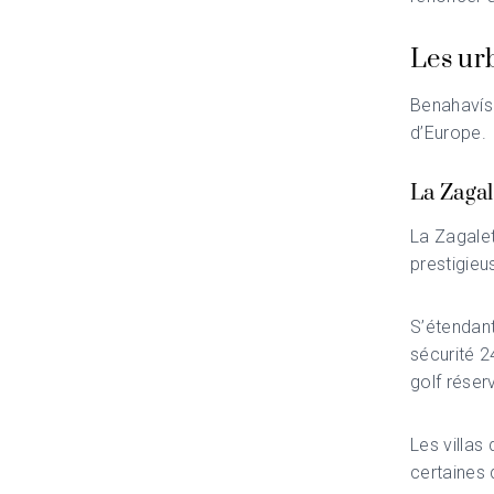
Les urb
Benahavís 
d’Europe.
La Zagal
La Zagale
prestigieu
S’étendant
sécurité 2
golf réser
Les villas
certaines 