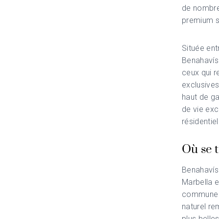
de nombreu
premium s
Située ent
Benahavís 
ceux qui r
exclusive
haut de ga
de vie exc
résidentiel
Où se 
Benahavís 
Marbella e
commune b
naturel re
plus belle