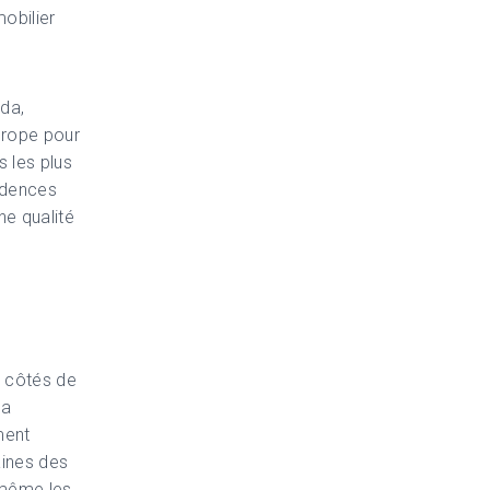
obilier
da,
urope pour
s les plus
idences
e qualité
x côtés de
la
ment
aines des
 même les