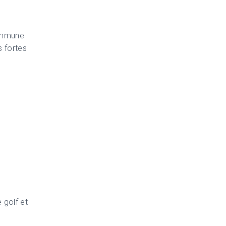
commune
s fortes
 golf et