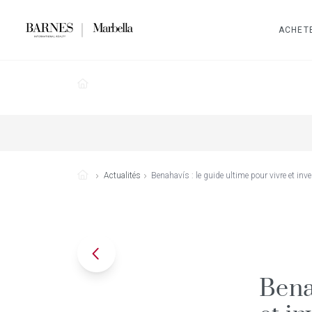
ACHET
Actualités
Benahavís : le guide ultime pour vivre et in
Bena