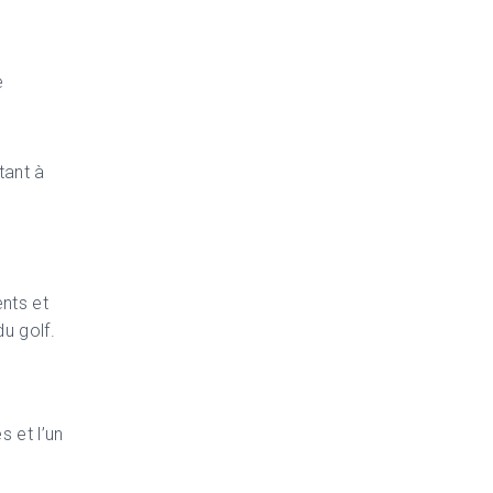
e
tant à
nts et
du golf.
 et l’un