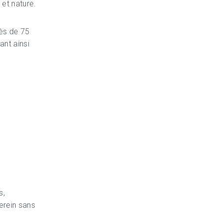
 et nature.
rès de 75
ant ainsi
:
s,
serein sans