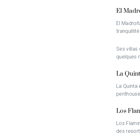
El Madr
El Madroñ
tranquillit
Ses villas
quelques 
La Quin
La Quinta
e
penthouses
Los Fla
Los Flami
des resort