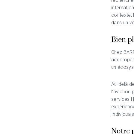
recherchen
internatio
contexte, l
dans un vér
Bien p
Chez BARN
accompagn
un écosyst
Au-delà de
l'aviation 
services H
expérience
Individual
Notre 