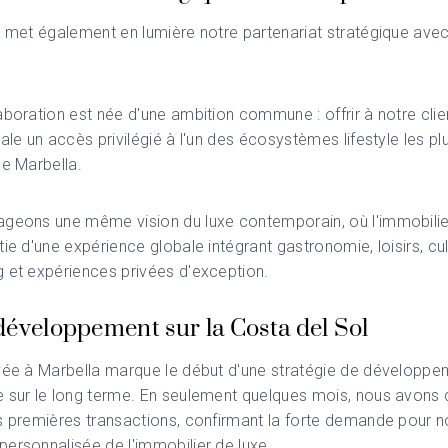
w met également en lumière notre partenariat stratégique ave
aboration est née d'une ambition commune : offrir à notre clie
nale un accès privilégié à l'un des écosystèmes lifestyle les pl
de Marbella.
geons une même vision du luxe contemporain, où l'immobilier
tie d'une expérience globale intégrant gastronomie, loisirs, cul
 et expériences privées d'exception.
développement sur la Costa del Sol
vée à Marbella marque le début d'une stratégie de développe
 sur le long terme. En seulement quelques mois, nous avons 
s premières transactions, confirmant la forte demande pour n
ersonnalisée de l'immobilier de luxe.