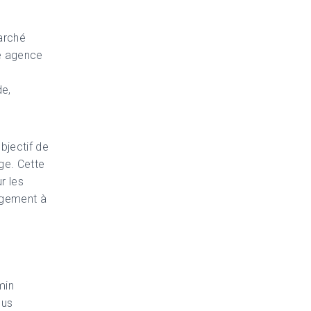
arché
re agence
de,
bjectif de
ge. Cette
r les
agement à
min
ous