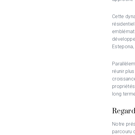
Cette dyna
résidenti
emblématiq
développe
Estepona, 
Parallèlem
réunir plu
croissance
propriétés
long terme
Regarde
Notre pré
parcouru d