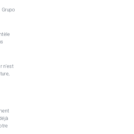
c Grupo
ntèle
us
 n'est
ture,
ment
déjà
otre