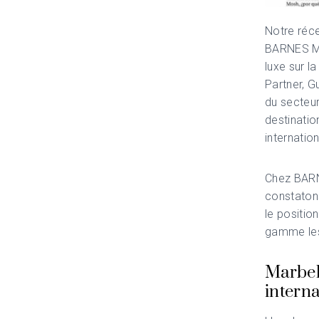
Notre réc
BARNES Mar
luxe sur l
Partner, G
du secteu
destinatio
internatio
Chez BARN
constatons
le positio
gamme les
Marbell
interna