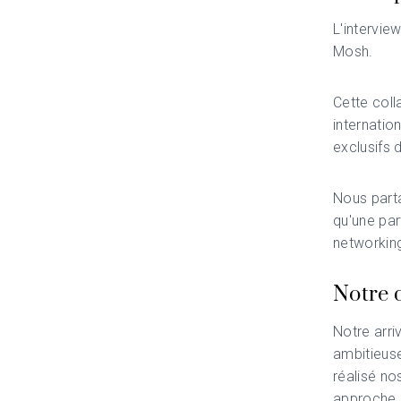
L'intervie
Mosh.
Cette coll
internatio
exclusifs 
Nous parta
qu'une par
networking
Notre 
Notre arri
ambitieuse
réalisé no
approche p