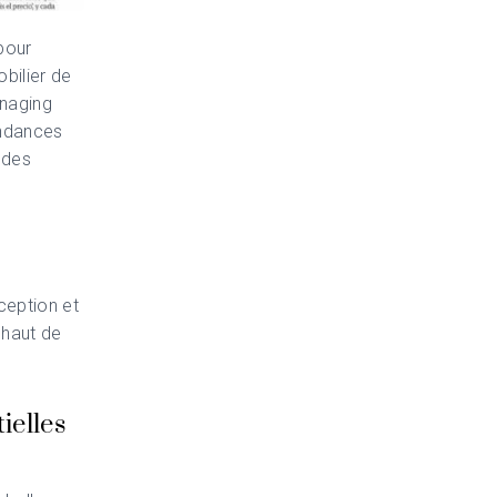
pour
bilier de
anaging
endances
 des
ception et
 haut de
ielles