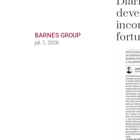
Diar
deve
inco
fort
BARNES GROUP
juil. 1, 2026