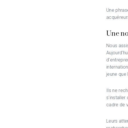
Une phrase
acquéreurs
Une no
Nous assis
Aujourd'h
d'entrepre
internatio
jeune que 
Ils ne rec
s'installe
cadre de v
Leurs atte