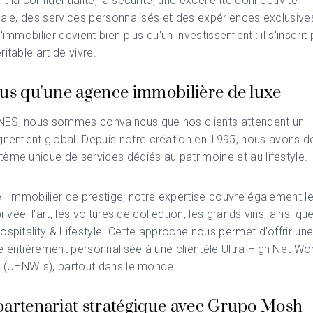
t la confidentialité, la sécurité, une excellente connectivité
nale, des services personnalisés et des expériences exclusive
'immobilier devient bien plus qu'un investissement : il s'inscri
itable art de vivre.
lus qu'une agence immobilière de luxe
ES, nous sommes convaincus que nos clients attendent un
ement global. Depuis notre création en 1995, nous avons 
ème unique de services dédiés au patrimoine et au lifestyle.
 l'immobilier de prestige, notre expertise couvre également le
privée, l'art, les voitures de collection, les grands vins, ainsi qu
ospitality & Lifestyle. Cette approche nous permet d'offrir un
 entièrement personnalisée à une clientèle Ultra High Net Wo
s (UHNWIs), partout dans le monde.
partenariat stratégique avec Grupo Mosh