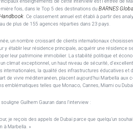
rincipaux enseignements de cette interview est l'entrée de Mar
BARNES Globa
emière fois, dans le Top 5 des destinations du
 Handbook
. Ce classement annuel est établi à partir des ana
au de plus de 155 agences réparties dans 23 pays.
ée, un nombre croissant de clients internationaux choisissen
ur y établir leur résidence principale, acquérir une résidence 
per leur patrimoine immobilier. La stabilité politique et éco
 un climat exceptionnel, un haut niveau de sécurité, d'excellen
 internationales, la qualité des infrastructures éducatives et 
l'art de vivre méditerranéen, placent aujourd'hui Marbella aux 
ons emblématiques telles que Monaco, Cannes, Miami ou Dubaï
ouligne Guilhem Gauran dans l'interview :
our, je reçois des appels de Dubaï parce que quelqu'un souha
 à Marbella. »