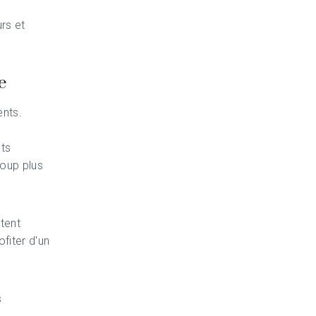
rs et
e
ents.
nts
coup plus
tent
ofiter d'un
s