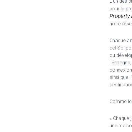
L'un des p
pour la pr
Property
notre rése
Chaque ann
del Sol po
ou dévelop
l'Espagne,
connexions
ainsi que 
destinati
Comme le s
« Chaque j
une maison