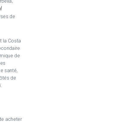
bella,
l
lyses de
t la Costa
secondaire
nomique de
tes
de santé,
côtés de
.
ite acheter