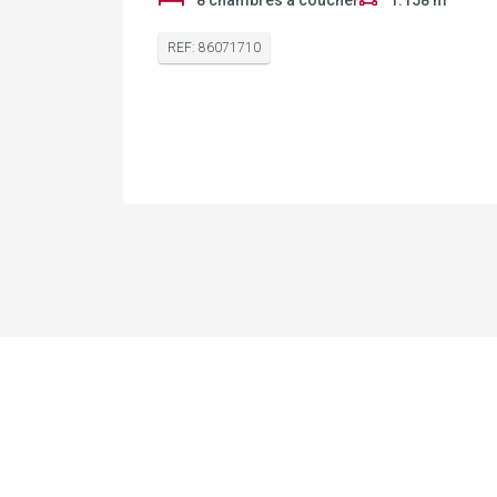
8 chambres à coucher
1.158 m²
REF: 86071710