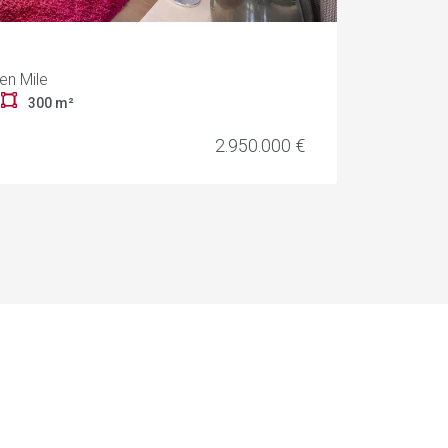
en Mile
r
300 m²
2.950.000 €