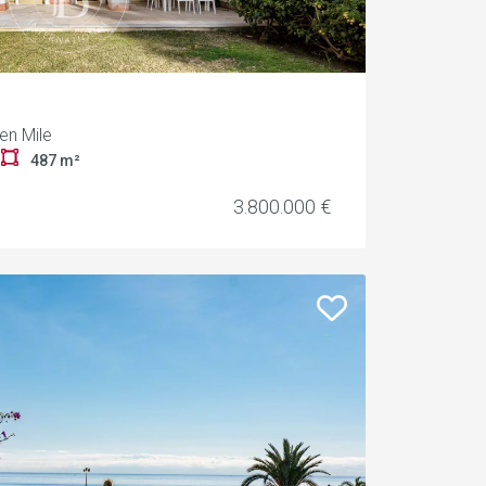
en Mile
r
487 m²
3.800.000 €