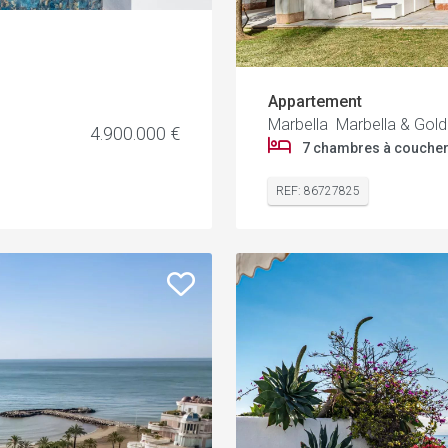
Appartement
Marbella Marbella & Gold
4.900.000 €
7 chambres à couche
REF: 86727825