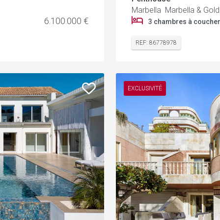
Marbella Marbella & Gold
6.100.000 €
3 chambres à couche
REF: 86778978
EXCLUSIVITÉ