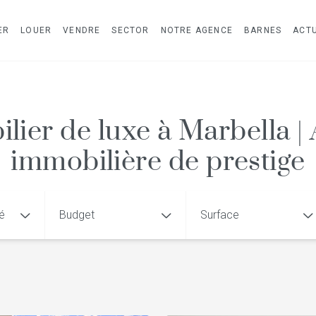
ER
LOUER
VENDRE
SECTOR
NOTRE AGENCE
BARNES
ACTU
lier de luxe à Marbella |
immobilière de prestige
té
Budget
Surface