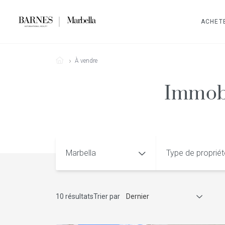
ACHET
À vendre
Immobi
Marbella
Type de proprié
10 résultats
Trier par
Dernier