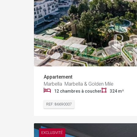
Appartement
Marbella Marbella & Golden Mile
12 chambres à coucher
324 m²
REF: 86690007
EXCLUSIVITÉ