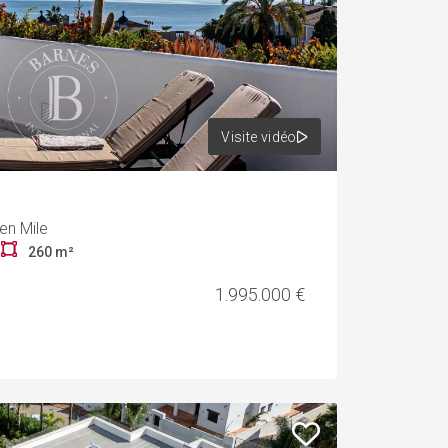
Visite vidéo
en Mile
r
260 m²
1.995.000 €