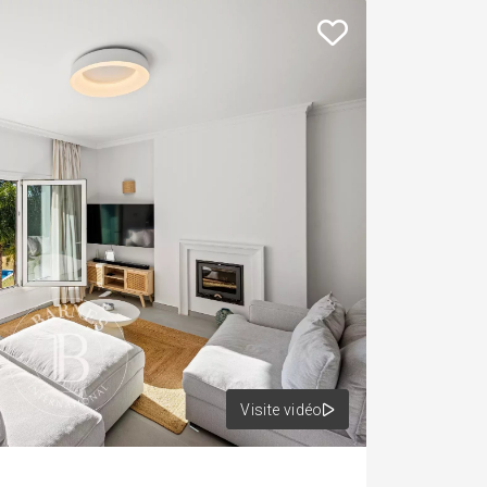
+
−
Visite vidéo