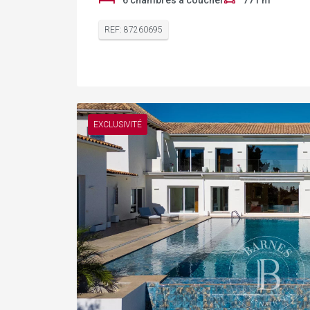
6 chambres à coucher
771 m²
REF: 87260695
EXCLUSIVITÉ