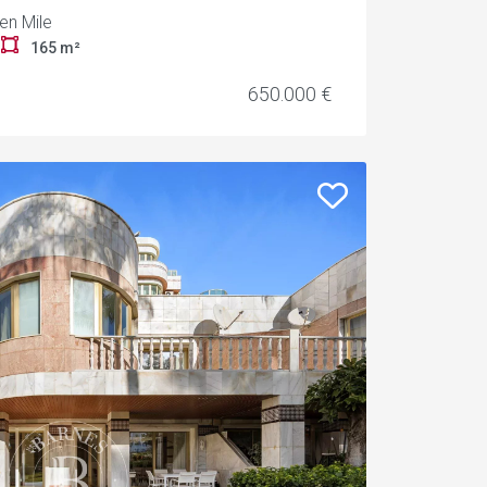
en Mile
r
165 m²
650.000 €