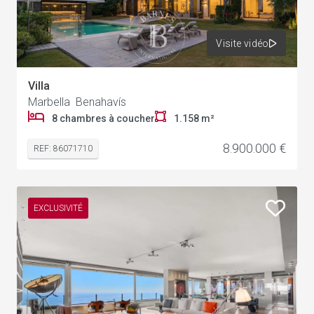
Visite vidéo
Villa
Marbella Benahavís
8 chambres à coucher
1.158 m²
8.900.000 €
REF: 86071710
EXCLUSIVITÉ