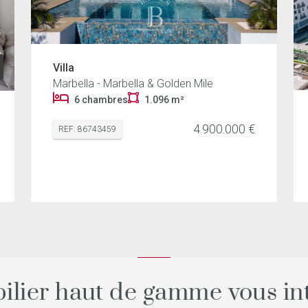
Villa
Marbella - Marbella & Golden Mile
6 chambres
1.096 m²
4.900.000 €
REF: 86743459
ilier haut de gamme vous int