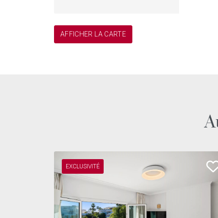
aucun travaux à prévoir. Son architecture de c
mer et la qualité de ses prestations en font une
immobilier de Puerto Banús.
AFFICHER LA CARTE
Que ce soit comme résidence principale, réside
duplex réunit tous les atouts d’un bien d’excepti
contemporain et situation incomparable en fait 
recherchant un cadre de vie exclusif au cœur de 
Marbella.
A
EXCLUSIVITÉ