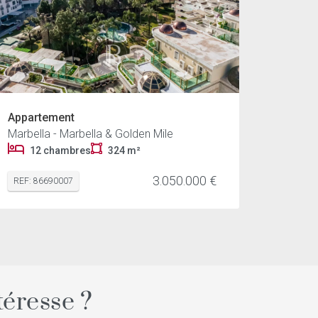
Appartement
Marbella - Marbella & Golden Mile
12 chambres
324 m²
3.050.000 €
REF: 86690007
éresse ?