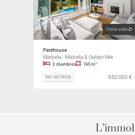
Visite vidéo
Penthouse
Marbella - Marbella & Golden Mile
3 chambres
165 m²
650.000 €
REF: 86778978
L’immob