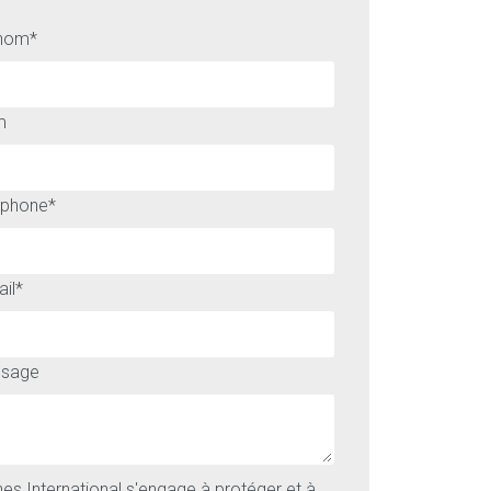
nom
*
m
éphone
*
il
*
sage
es International s'engage à protéger et à