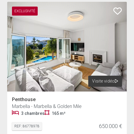
à-terre de prestige ou réaliser un investissement
EXCLUSIVITÉ
patrimonial de premier ordre, cet appartement réunit
tous les critères d’un bien d’exception. Son
emplacement en première ligne de mer, la qualité de sa
rénovation, ses prestations haut de gamme et la
renommée de la résidence Grey d'Albion en font une
opportunité rare sur le marché immobilier de Marbella.
Visite vidéo
Penthouse
Marbella - Marbella & Golden Mile
3 chambres
165 m²
650.000 €
REF: 86778978