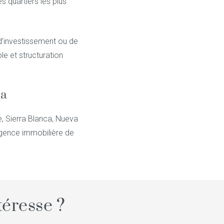
 quartiers les plus
’investissement ou de
e et structuration
la
e, Sierra Blanca, Nueva
agence immobilière de
éresse ?