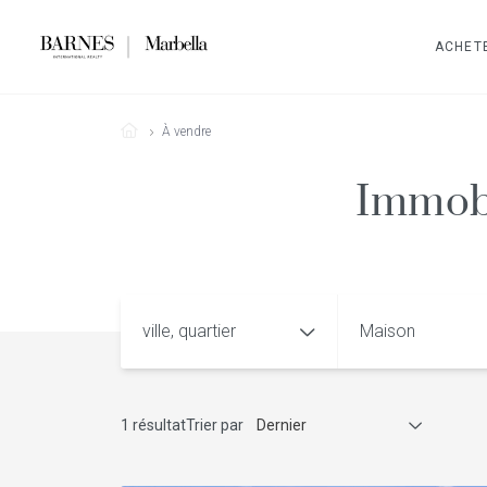
ACHET
À vendre
Immobi
ville, quartier
Maison
1 résultat
Trier par
Dernier