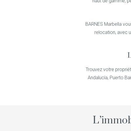
haut de gamme, pen
BARNES Marbella vous
relocation, avec 
L
Trouvez votre propriét
Andalucía, Puerto Ba
L’immob