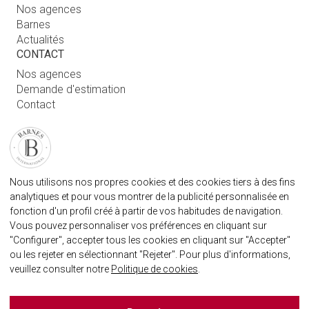
Nos agences
Barnes
Actualités
CONTACT
Nos agences
Demande d'estimation
Contact
Connexion utilisateur
FAQ
RETROUVEZ NOTRE AGENCE
Nous utilisons nos propres cookies et des cookies tiers à des fins
AGENECE IMMOBILIÈRE BARNES MARBELLA
analytiques et pour vous montrer de la publicité personnalisée en
marbella@barnes-international.com
fonction d'un profil créé à partir de vos habitudes de navigation.
Vous pouvez personnaliser vos préférences en cliquant sur
+34 614 25 01 89
"Configurer", accepter tous les cookies en cliquant sur "Accepter"
ou les rejeter en sélectionnant "Rejeter". Pour plus d'informations,
veuillez consulter notre
Politique de cookies
.
BARNES MARBELLA SUR LES RÈSEAUX SOCIAUX