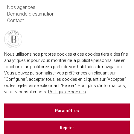
Nos agences
Demande d'estimation
Contact
Connexion utilisateur
FAQ
RETROUVEZ NOTRE AGENCE
Nous utilisons nos propres cookies et des cookies tiers à des fins
AGENECE IMMOBILIÈRE BARNES MARBELLA
analytiques et pour vous montrer de la publicité personnalisée en
marbella@barnes-international.com
fonction d'un profil créé à partir de vos habitudes de navigation.
Vous pouvez personnaliser vos préférences en cliquant sur
+34 614 25 01 89
"Configurer", accepter tous les cookies en cliquant sur "Accepter"
ou les rejeter en sélectionnant "Rejeter". Pour plus d'informations,
veuillez consulter notre
Politique de cookies
.
BARNES MARBELLA SUR LES RÈSEAUX SOCIAUX
Paramètres
Rejeter