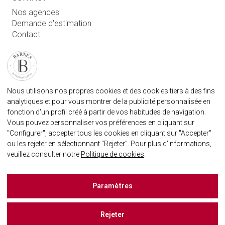
Nos agences
Demande d'estimation
Contact
Connexion utilisateur
FAQ
RETROUVEZ NOTRE AGENCE
Nous utilisons nos propres cookies et des cookies tiers à des fins
AGENECE IMMOBILIÈRE BARNES MARBELLA
analytiques et pour vous montrer de la publicité personnalisée en
marbella@barnes-international.com
fonction d'un profil créé à partir de vos habitudes de navigation.
Vous pouvez personnaliser vos préférences en cliquant sur
+34 614 25 01 89
"Configurer", accepter tous les cookies en cliquant sur "Accepter"
ou les rejeter en sélectionnant "Rejeter". Pour plus d'informations,
veuillez consulter notre
Politique de cookies
.
BARNES MARBELLA SUR LES RÈSEAUX SOCIAUX
Paramètres
Rejeter