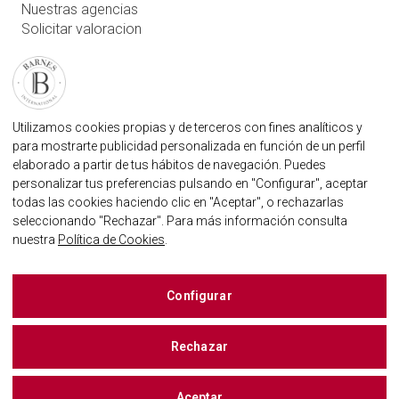
Nuestras agencias
Solicitar valoracion
Contáctenos
Inicio de sesión de usuario
FAQ
ENCUENTRE NUESTRA AGENCIA
Utilizamos cookies propias y de terceros con fines analíticos y
para mostrarte publicidad personalizada en función de un perfil
AGENCIA INMOBILIARIA BARNES MARBELLA
elaborado a partir de tus hábitos de navegación. Puedes
MARBELLA@BARNES-INTERNATIONAL.COM
personalizar tus preferencias pulsando en "Configurar", aceptar
+34 614 25 01 89
todas las cookies haciendo clic en "Aceptar", o rechazarlas
seleccionando "Rechazar". Para más información consulta
nuestra
Política de Cookies
.
BARNES MARBELLA EN LAS REDES SOCIALES
Configurar
Rechazar
BUSCAR UNA PROPIEDAD
Mapa
Aceptar