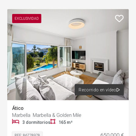
EXCLUSIVIDAD
Recorrido en vídeo
Ático
Marbella Marbella & Golden Mile
3 dormitorios
165 m²
650.000 €
REF: 86778978