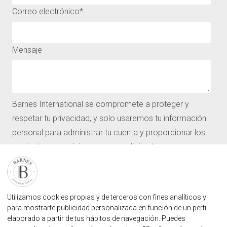
Correo electrónico
*
ACCESO RÁPIDO
ACERCA DE
Comprar
Aviso legal
Alquiler
Política de privacidad y
Mensaje
Vender
cookies
Los barrios
Nuestras agencias
Barnes
Barnes International se compromete a proteger y
Noticias
CONTÁCTENOS
respetar tu privacidad, y solo usaremos tu información
Nuestras agencias
personal para administrar tu cuenta y proporcionar los
Solicitar valoracion
productos y servicios que nos solicitaste.
Contáctenos
Inicio de sesión de usuario
Acepto recibir otras comunicaciones de Barnes
FAQ
International.
Al hacer clic en Enviar, aceptas que Barnes International
ENCUENTRE NUESTRA AGENCIA
Utilizamos cookies propias y de terceros con fines analíticos y
almacene y procese la información personal
para mostrarte publicidad personalizada en función de un perfil
AGENCIA INMOBILIARIA BARNES MARBELLA
elaborado a partir de tus hábitos de navegación. Puedes
suministrada arriba para proporcionarte el contenido