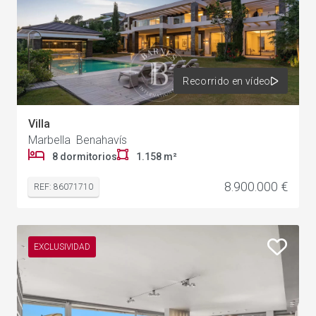
Recorrido en vídeo
Villa
Marbella Benahavís
8 dormitorios
1.158 m²
8.900.000 €
REF: 86071710
EXCLUSIVIDAD