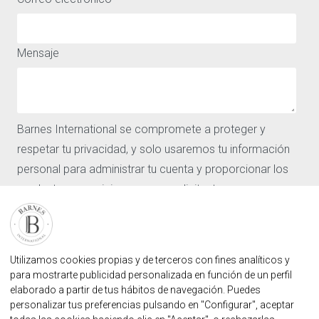
ACCESO RÁPIDO
ACERCA DE
Comprar
Aviso legal
Alquiler
Política de privacidad y
Mensaje
Vender
cookies
Los barrios
Nuestras agencias
Barnes
Barnes International se compromete a proteger y
Noticias
CONTÁCTENOS
respetar tu privacidad, y solo usaremos tu información
Nuestras agencias
personal para administrar tu cuenta y proporcionar los
Solicitar valoracion
productos y servicios que nos solicitaste.
Contáctenos
Inicio de sesión de usuario
Acepto recibir otras comunicaciones de Barnes
FAQ
International.
Al hacer clic en Enviar, aceptas que Barnes International
ENCUENTRE NUESTRA AGENCIA
Utilizamos cookies propias y de terceros con fines analíticos y
almacene y procese la información personal
para mostrarte publicidad personalizada en función de un perfil
AGENCIA INMOBILIARIA BARNES MARBELLA
elaborado a partir de tus hábitos de navegación. Puedes
suministrada arriba para proporcionarte el contenido
MARBELLA@BARNES-INTERNATIONAL.COM
personalizar tus preferencias pulsando en "Configurar", aceptar
solicitado.
+34 614 25 01 89