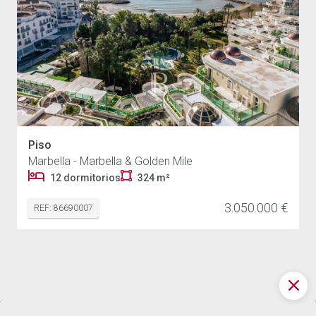
Piso
Marbella - Marbella & Golden Mile
12 dormitorios
324 m²
3.050.000 €
REF: 86690007
¿Le interesa un inmueble de
3.800.000 €