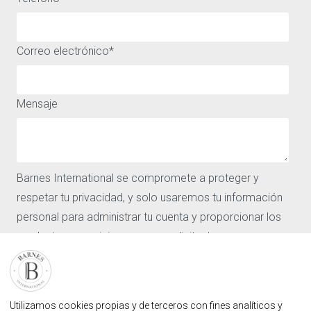
UNA AMPLIA SELECCIÓN DE CASAS Y PISOS EN VENTA O
ALQUILER EN MARBELLA Y ALREDEDORES
Correo electrónico
*
ACCESO RÁPIDO
ACERCA DE
Comprar
Aviso legal
Alquiler
Política de privacidad y
Mensaje
Vender
cookies
Los barrios
Nuestras agencias
Barnes
Barnes International se compromete a proteger y
Noticias
CONTÁCTENOS
respetar tu privacidad, y solo usaremos tu información
Nuestras agencias
personal para administrar tu cuenta y proporcionar los
Solicitar valoracion
productos y servicios que nos solicitaste.
Contáctenos
Inicio de sesión de usuario
Acepto recibir otras comunicaciones de Barnes
FAQ
International.
Al hacer clic en Enviar, aceptas que Barnes International
ENCUENTRE NUESTRA AGENCIA
Utilizamos cookies propias y de terceros con fines analíticos y