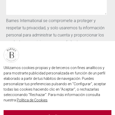
contemporánea de alta gama encarna el arte de la vida
Los barrios
Nuestras agencias
de lujo y se ofrece a la venta con numerosas
Barnes
comodidades, como ascensor, suelos de parquet,
Barnes International se compromete a proteger y
Noticias
calefacción por suelo radiante y aire acondicionado en
CONTÁCTENOS
respetar tu privacidad, y solo usaremos tu información
toda la casa, armarios empotrados, iluminación LED y
Nuestras agencias
personal para administrar tu cuenta y proporcionar los
mucho más. La paleta de colores neutros crea una
Solicitar valoracion
productos y servicios que nos solicitaste.
Contáctenos
atmósfera verdaderamente tranquila. Lo ultramoderno y
Inicio de sesión de usuario
Acepto recibir otras comunicaciones de Barnes
lo relajante se fusionan a la perfección en esta
FAQ
International.
propiedad de lujo, combinando a la perfección la
Al hacer clic en Enviar, aceptas que Barnes International
ENCUENTRE NUESTRA AGENCIA
elegancia mediterránea y la funcionalidad.
Utilizamos cookies propias y de terceros con fines analíticos y
para mostrarte publicidad personalizada en función de un perfil
almacene y procese la información personal
AGENCIA INMOBILIARIA BARNES MARBELLA
elaborado a partir de tus hábitos de navegación. Puedes
suministrada arriba para proporcionarte el contenido
MARBELLA@BARNES-INTERNATIONAL.COM
personalizar tus preferencias pulsando en "Configurar", aceptar
solicitado.
+34 614 25 01 89
todas las cookies haciendo clic en "Aceptar", o rechazarlas
seleccionando "Rechazar". Para más información consulta
nuestra
Política de Cookies
.
BARNES MARBELLA EN LAS REDES SOCIALES
Barnes España