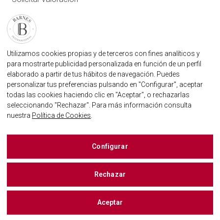
Contáctenos
Inicio de sesión de usuario
FAQ
ENCUENTRE NUESTRA AGENCIA
Utilizamos cookies propias y de terceros con fines analíticos y
para mostrarte publicidad personalizada en función de un perfil
AGENCIA INMOBILIARIA BARNES MARBELLA
elaborado a partir de tus hábitos de navegación. Puedes
MARBELLA@BARNES-INTERNATIONAL.COM
personalizar tus preferencias pulsando en "Configurar", aceptar
+34 614 25 01 89
todas las cookies haciendo clic en "Aceptar", o rechazarlas
seleccionando "Rechazar". Para más información consulta
nuestra
Política de Cookies
.
BARNES MARBELLA EN LAS REDES SOCIALES
Configurar
Rechazar
BUSCAR UNA PROPIEDAD
Mapa
Aceptar
©
2026 BARNES, INTERNATIONAL REALTY - BARNES INTERNATIONAL