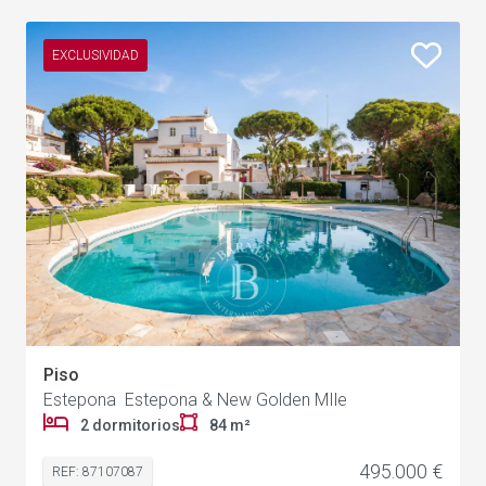
EXCLUSIVIDAD
Piso
Estepona Estepona & New Golden MIle
2 dormitorios
84 m²
495.000 €
REF: 87107087