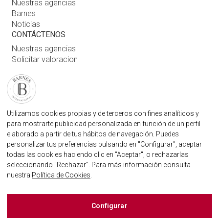
Nuestras agencias
Barnes
Noticias
CONTÁCTENOS
Nuestras agencias
Solicitar valoracion
Contáctenos
Inicio de sesión de usuario
FAQ
ENCUENTRE NUESTRA AGENCIA
Utilizamos cookies propias y de terceros con fines analíticos y
para mostrarte publicidad personalizada en función de un perfil
AGENCIA INMOBILIARIA BARNES MARBELLA
elaborado a partir de tus hábitos de navegación. Puedes
MARBELLA@BARNES-INTERNATIONAL.COM
personalizar tus preferencias pulsando en "Configurar", aceptar
+34 614 25 01 89
todas las cookies haciendo clic en "Aceptar", o rechazarlas
seleccionando "Rechazar". Para más información consulta
nuestra
Política de Cookies
.
BARNES MARBELLA EN LAS REDES SOCIALES
Configurar