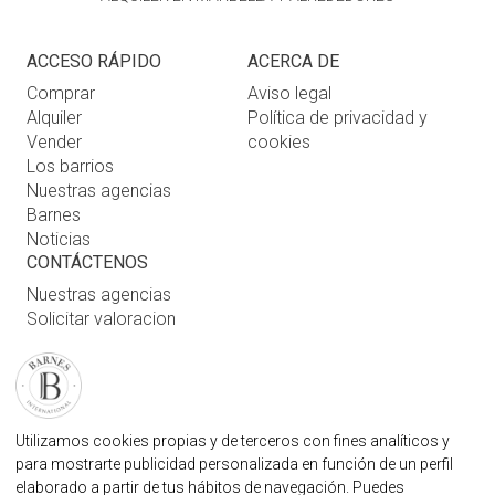
ACCESO RÁPIDO
ACERCA DE
Comprar
Aviso legal
Alquiler
Política de privacidad y
Vender
cookies
Los barrios
Nuestras agencias
Barnes
Noticias
CONTÁCTENOS
Nuestras agencias
Solicitar valoracion
Contáctenos
Inicio de sesión de usuario
FAQ
ENCUENTRE NUESTRA AGENCIA
Utilizamos cookies propias y de terceros con fines analíticos y
para mostrarte publicidad personalizada en función de un perfil
AGENCIA INMOBILIARIA BARNES MARBELLA
elaborado a partir de tus hábitos de navegación. Puedes