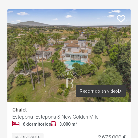
Recorrido en vídeo
Chalet
Estepona Estepona & New Golden MIle
6 dormitorios
3.000 m²
2.675.000 €
REF: 87129708