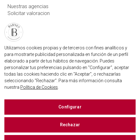
Nuestras agencias
Solicitar valoracion
Contáctenos
Inicio de sesión de usuario
FAQ
ENCUENTRE NUESTRA AGENCIA
Utilizamos cookies propias y de terceros con fines analíticos y
para mostrarte publicidad personalizada en función de un perfil
AGENCIA INMOBILIARIA BARNES MARBELLA
elaborado a partir de tus hábitos de navegación. Puedes
MARBELLA@BARNES-INTERNATIONAL.COM
personalizar tus preferencias pulsando en "Configurar", aceptar
+34 614 25 01 89
todas las cookies haciendo clic en "Aceptar", o rechazarlas
seleccionando "Rechazar". Para más información consulta
nuestra
Política de Cookies
.
BARNES MARBELLA EN LAS REDES SOCIALES
Configurar
Rechazar
BUSCAR UNA PROPIEDAD
Mapa