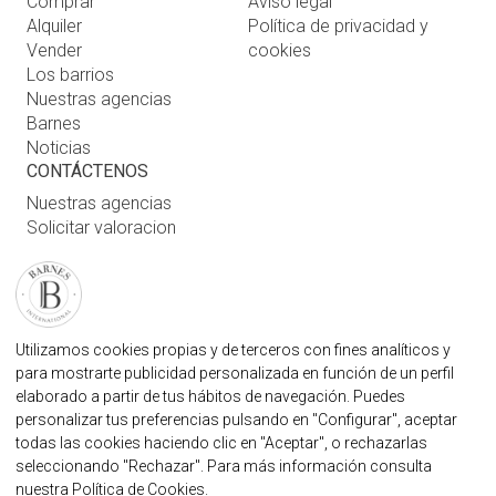
Comprar
Aviso legal
Alquiler
Política de privacidad y
Vender
cookies
Los barrios
Nuestras agencias
Barnes
Noticias
CONTÁCTENOS
Nuestras agencias
Solicitar valoracion
Contáctenos
Inicio de sesión de usuario
FAQ
ENCUENTRE NUESTRA AGENCIA
Utilizamos cookies propias y de terceros con fines analíticos y
para mostrarte publicidad personalizada en función de un perfil
AGENCIA INMOBILIARIA BARNES MARBELLA
elaborado a partir de tus hábitos de navegación. Puedes
MARBELLA@BARNES-INTERNATIONAL.COM
personalizar tus preferencias pulsando en "Configurar", aceptar
+34 614 25 01 89
todas las cookies haciendo clic en "Aceptar", o rechazarlas
seleccionando "Rechazar". Para más información consulta
nuestra
Política de Cookies
.