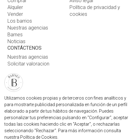
Comprar
Aviso legal
Alquiler
Política de privacidad y
Vender
cookies
Los barrios
Nuestras agencias
Barnes
Noticias
CONTÁCTENOS
Nuestras agencias
Solicitar valoracion
Contáctenos
Inicio de sesión de usuario
FAQ
ENCUENTRE NUESTRA AGENCIA
Utilizamos cookies propias y de terceros con fines analíticos y
para mostrarte publicidad personalizada en función de un perfil
AGENCIA INMOBILIARIA BARNES MARBELLA
elaborado a partir de tus hábitos de navegación. Puedes
MARBELLA@BARNES-INTERNATIONAL.COM
personalizar tus preferencias pulsando en "Configurar", aceptar
+34 614 25 01 89
todas las cookies haciendo clic en "Aceptar", o rechazarlas
seleccionando "Rechazar". Para más información consulta
nuestra
Política de Cookies
.