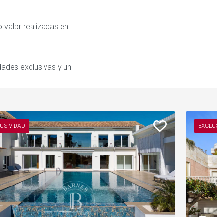
 valor realizadas en
dades exclusivas y un
USIVIDAD
EXCLU