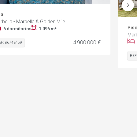
la
rbella - Marbella & Golden Mile
Pis
6 dormitorios
1.096 m²
Marb
4.900.000 €
EF: 86743459
REF