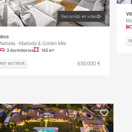
Vil
Recorrido en vídeo
Ma
tico
R
arbella - Marbella & Golden Mile
3 dormitorios
165 m²
650.000 €
REF: 86778978