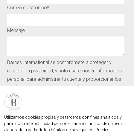
Correo electrónico
*
ACCESO RÁPIDO
ACERCA DE
Comprar
Aviso legal
Alquiler
Política de privacidad y
Mensaje
Vender
cookies
Los barrios
Nuestras agencias
Barnes
Barnes International se compromete a proteger y
Noticias
CONTÁCTENOS
respetar tu privacidad, y solo usaremos tu información
Nuestras agencias
personal para administrar tu cuenta y proporcionar los
Solicitar valoracion
productos y servicios que nos solicitaste.
Contáctenos
Inicio de sesión de usuario
Acepto recibir otras comunicaciones de Barnes
FAQ
International.
Al hacer clic en Enviar, aceptas que Barnes International
ENCUENTRE NUESTRA AGENCIA
Utilizamos cookies propias y de terceros con fines analíticos y
almacene y procese la información personal
para mostrarte publicidad personalizada en función de un perfil
AGENCIA INMOBILIARIA BARNES MARBELLA
elaborado a partir de tus hábitos de navegación. Puedes
suministrada arriba para proporcionarte el contenido