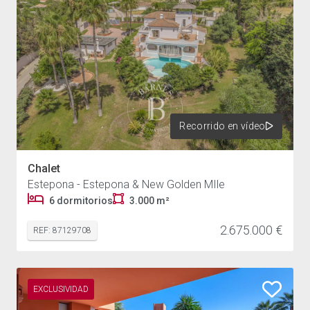
Recorrido en vídeo
Chalet
Estepona - Estepona & New Golden MIle
6 dormitorios
3.000 m²
2.675.000 €
REF: 87129708
EXCLUSIVIDAD