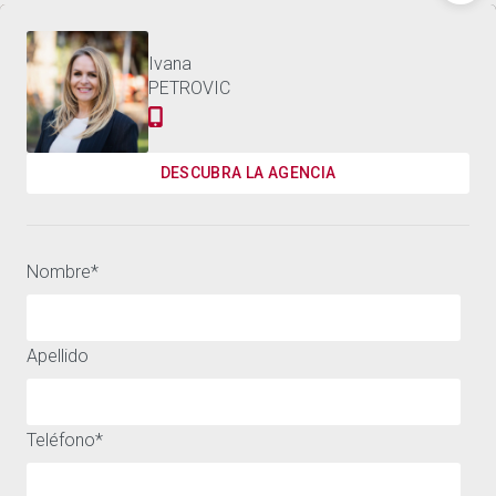
495.000 €
PISO ESTEPONA - 84 M²
Contáctenos
Ivana
PETROVIC
DESCUBRA LA AGENCIA
Nombre
*
Apellido
Teléfono
*
UNA AMPLIA SELECCIÓN DE CASAS Y PISOS EN VENTA O
ALQUILER EN MARBELLA Y ALREDEDORES