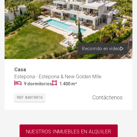
Recorrido en vídeo
Casa
Estepona - Estepona & New Golden MIle
9 dormitorios
1.400 m²
Contáctenos
REF: 86976916
NUESTROS INMUEBLES EN ALQUILER