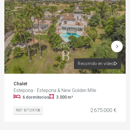
Recorrido en vídeo
Chalet
Estepona - Estepona & New Golden MIle
6 dormitorios
3.000 m²
2.675.000 €
REF: 87129708