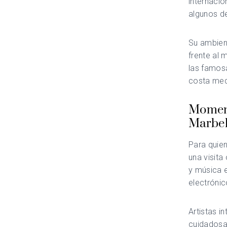
internacio
algunos d
Su ambient
frente al 
las famosa
costa med
Moment
Marbel
Para quie
una visita
y música 
electróni
Artistas i
cuidadosa