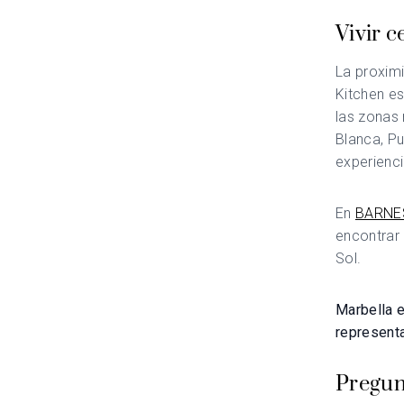
Vivir c
La proxim
Kitchen es
las zonas 
Blanca, P
experienc
En
BARNES
encontrar
Sol.
Marbella e
represent
Pregun