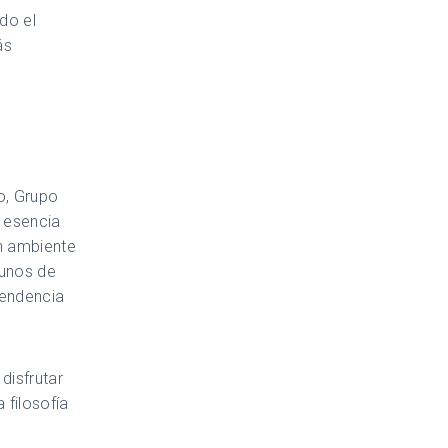
do el
ás
o, Grupo
 esencia
un ambiente
gunos de
tendencia
disfrutar
 filosofía