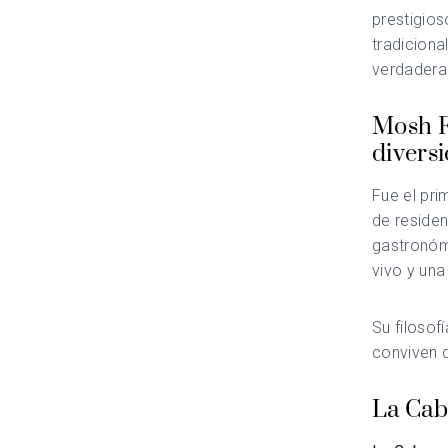
prestigios
tradiciona
verdadera
Mosh F
divers
Fue el pri
de reside
gastronómi
vivo y una
Su filosof
conviven d
La Caba