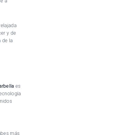
ae a
relajada
cer y de
 de la
rbella
es
tecnología
onidos
lubes más