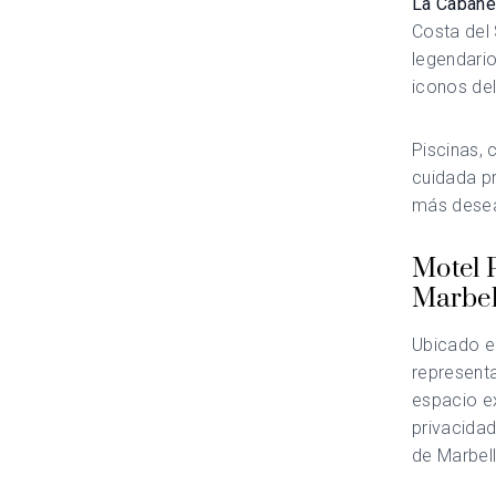
La Cabane
Costa del 
legendari
iconos del
Piscinas, 
cuidada p
más desead
Motel P
Marbel
Ubicado e
represent
espacio ex
privacida
de Marbel