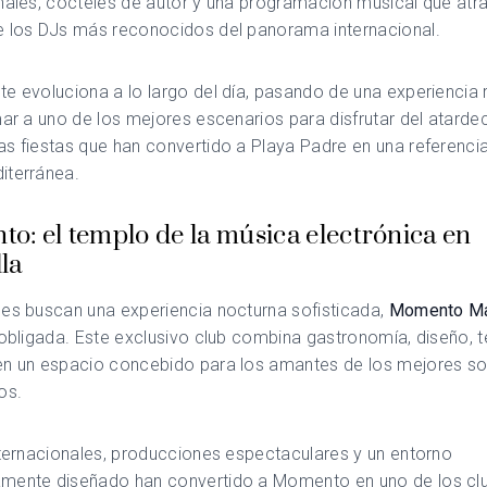
nales, cócteles de autor y una programación musical que atr
e los DJs más reconocidos del panorama internacional.
e evoluciona a lo largo del día, pasando de una experiencia 
mar a uno de los mejores escenarios para disfrutar del atarde
s fiestas que han convertido a Playa Padre en una referencia
iterránea.
o: el templo de la música electrónica en
la
nes buscan una experiencia nocturna sofisticada,
Momento Ma
 obligada. Este exclusivo club combina gastronomía, diseño, 
en un espacio concebido para los amantes de los mejores s
cos.
nternacionales, producciones espectaculares y un entorno
mente diseñado han convertido a Momento en uno de los c