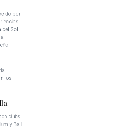
ocido por
riencias
 del Sol
ia
seño,
ida
on los
lla
ach clubs
um y Bali,