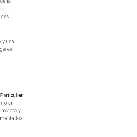
de la
te
ndes
e y una
ugares
Particulier
omo un
nimiento y
comentados