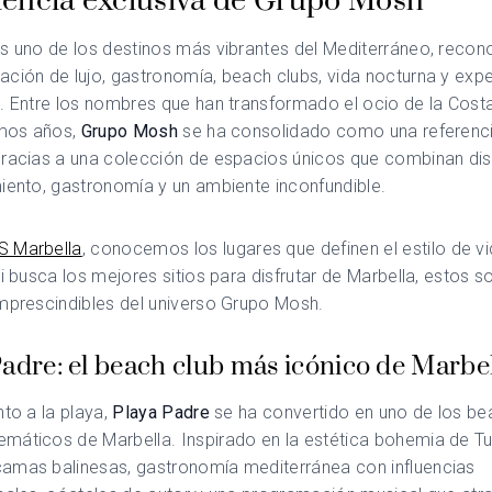
iencia exclusiva de Grupo Mosh
s uno de los destinos más vibrantes del Mediterráneo, recon
ción de lujo, gastronomía, beach clubs, vida nocturna y expe
. Entre los nombres que han transformado el ocio de la Costa
imos años,
Grupo Mosh
se ha consolidado como una referenc
gracias a una colección de espacios únicos que combinan di
iento, gastronomía y un ambiente inconfundible.
 Marbella
, conocemos los lugares que definen el estilo de v
Si busca los mejores sitios para disfrutar de Marbella, estos s
mprescindibles del universo Grupo Mosh.
Padre: el beach club más icónico de Marbe
nto a la playa,
Playa Padre
se ha convertido en uno de los be
áticos de Marbella. Inspirado en la estética bohemia de Tul
amas balinesas, gastronomía mediterránea con influencias