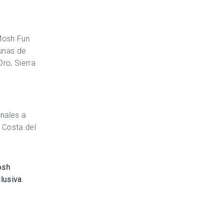
Mosh Fun
gunas de
Oro, Sierra
nales a
 Costa del
osh
lusiva.