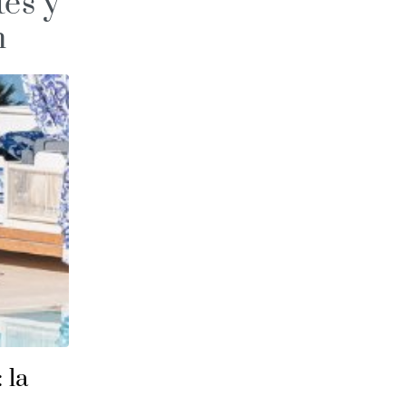
tes y
h
 la