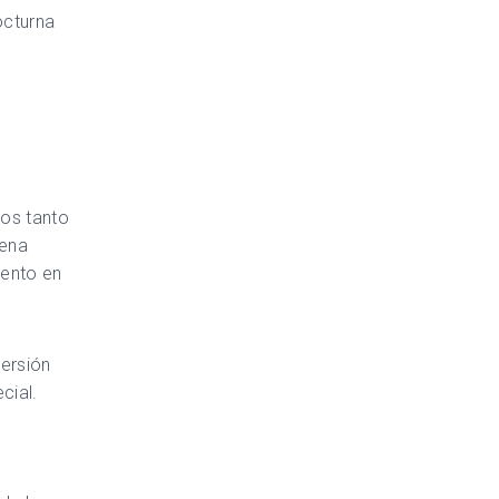
octurna
tos tanto
cena
iento en
versión
ecial.