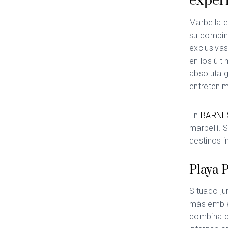
exper
Marbella e
su combina
exclusivas
en los últ
absoluta 
entretenim
En
BARNES
marbellí. 
destinos i
Playa 
Situado ju
más emblem
combina c